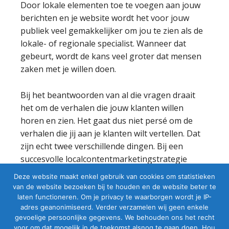
Door lokale elementen toe te voegen aan jouw
berichten en je website wordt het voor jouw
publiek veel gemakkelijker om jou te zien als de
lokale- of regionale specialist. Wanneer dat
gebeurt, wordt de kans veel groter dat mensen
zaken met je willen doen.
Bij het beantwoorden van al die vragen draait
het om de verhalen die jouw klanten willen
horen en zien. Het gaat dus niet persé om de
verhalen die jij aan je klanten wilt vertellen. Dat
zijn echt twee verschillende dingen. Bij een
succesvolle localcontentmarketingstrategie
staan de interesses en behoeften van de klant
Deze website maakt enkel gebruik van cookies om statistieken
altijd voorop.
van de website bezoeken bij te houden en de website beter te
laten functioneren. Om je privacy te waarborgen wordt je IP-
adres geanonimiseerd. Verder verzamelen wij geen enkele
Ga door naar stap 3:
Local Social Media
gevoelige persoonlijke gegevens. We behouden ons het recht
voor om dat mogelijk in de toekomst alsnog te gaan doen. Hou